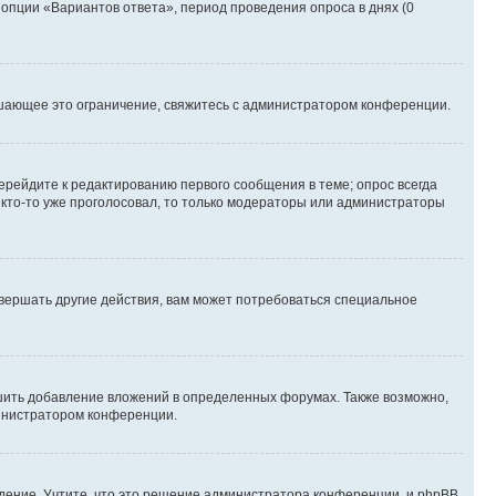
 опции «Вариантов ответа», период проведения опроса в днях (0
шающее это ограничение, свяжитесь с администратором конференции.
ерейдите к редактированию первого сообщения в теме; опрос всегда
и кто-то уже проголосовал, то только модераторы или администраторы
вершать другие действия, вам может потребоваться специальное
шить добавление вложений в определенных форумах. Также возможно,
министратором конференции.
дение. Учтите, что это решение администратора конференции, и phpBB