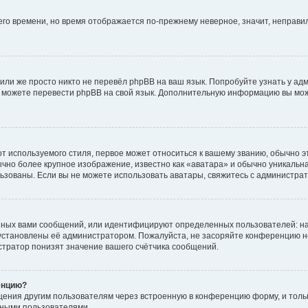
него времени, но время отображается по-прежнему неверное, значит, неправ
или же просто никто не перевёл phpBB на ваш язык. Попробуйте узнать у ад
ами можете перевести phpBB на свой язык. Дополнительную информацию вы мо
 используемого стиля, первое может относиться к вашему званию, обычно это
чно более крупное изображение, известно как «аватара» и обычно уникальна
пользованы. Если вы не можете использовать аватары, свяжитесь с администр
нных вами сообщений, или идентифицируют определенных пользователей: на
установлены её администратором. Пожалуйста, не засоряйте конференцию н
тратор понизят значение вашего счётчика сообщений.
енцию?
щения другим пользователям через встроенную в конференцию форму, и толь
мными пользователями.