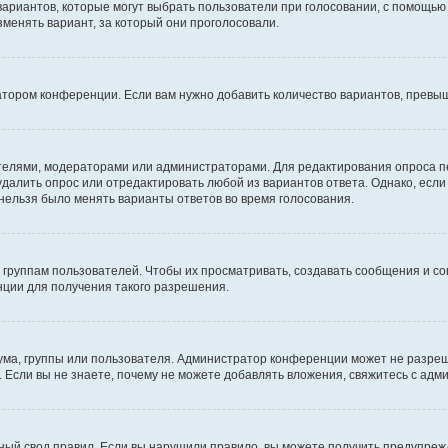
 вариантов, которые могут выбрать пользователи при голосовании, с помощью
зменять вариант, за который они проголосовали.
атором конференции. Если вам нужно добавить количество вариантов, превы
дателями, модераторами или администраторами. Для редактирования опроса п
 удалить опрос или отредактировать любой из вариантов ответа. Однако, есл
 нельзя было менять варианты ответов во время голосования.
руппам пользователей. Чтобы их просматривать, создавать сообщения и со
ции для получения такого разрешения.
ма, группы или пользователя. Администратор конференции может не разре
 Если вы не знаете, почему не можете добавлять вложения, свяжитесь с ад
ый свод правил. Если вы нарушили правило, вы можете получить предупреж