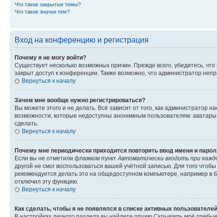
Что такое закрытые темы?
Что такое значки тем?
Вход на конференцию и регистрация
Почему я не могу войти?
Существует несколько возможных причин. Прежде всего, убедитесь, что
закрыт доступ к конференции. Также возможно, что администратор неп
Вернуться к началу
Зачем мне вообще нужно регистрироваться?
Вы можете этого и не делать. Всё зависит от того, как администратор
возможности, которые недоступны анонимным пользователям: аватары, л
сделать.
Вернуться к началу
Почему мне периодически приходится повторять ввод имени и парол
Если вы не отметили флажком пункт
Автоматически входить при кажд
другой не смог воспользоваться вашей учётной записью. Для того чтоб
рекомендуется делать это на общедоступном компьютере, например в би
отключил эту функцию.
Вернуться к началу
Как сделать, чтобы я не появлялся в списке активных пользователе
В настройках личного раздела вы найдете опцию
Скрывать моё пребыв