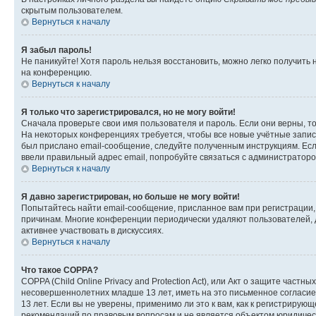
скрытым пользователем.
Вернуться к началу
Я забыл пароль!
Не паникуйте! Хотя пароль нельзя восстановить, можно легко получить
на конференцию.
Вернуться к началу
Я только что зарегистрировался, но не могу войти!
Сначала проверьте свои имя пользователя и пароль. Если они верны, т
На некоторых конференциях требуется, чтобы все новые учётные запис
был прислано email-сообщение, следуйте полученным инструкциям. Если
ввели правильный адрес email, попробуйте связаться с администраторо
Вернуться к началу
Я давно зарегистрирован, но больше не могу войти!
Попытайтесь найти email-сообщение, присланное вам при регистрации, 
причинам. Многие конференции периодически удаляют пользователей, 
активнее участвовать в дискуссиях.
Вернуться к началу
Что такое COPPA?
COPPA (Child Online Privacy and Protection Act), или Акт о защите час
несовершеннолетних младше 13 лет, иметь на это письменное согласи
13 лет. Если вы не уверены, применимо ли это к вам, как к регистриру
рекомендаций по правовым вопросам и не является объектом юридичес