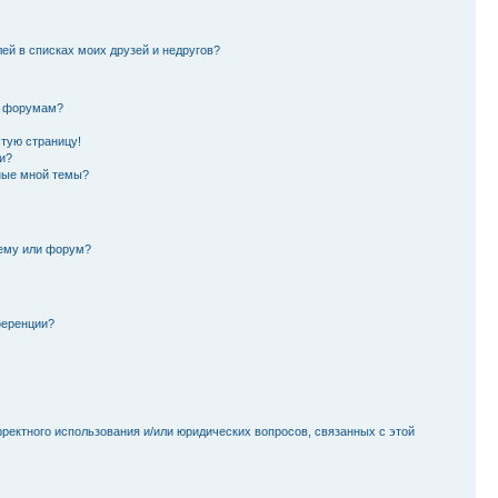
лей в списках моих друзей и недругов?
и форумам?
стую страницу!
и?
ные мной темы?
тему или форум?
ференции?
рректного использования и/или юридических вопросов, связанных с этой