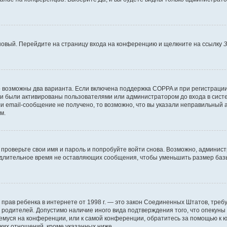
 новый. Перейдите на страницу входа на конференцию и щелкните на ссылку
З
о возможны два варианта. Если включена поддержка COPPA и при регистрации 
и были активированы пользователями или администратором до входа в систе
 email-сообщение не получено, то возможно, что вы указали неправильный а
м.
проверьте свои имя и пароль и попробуйте войти снова. Возможно, админист
длительное время не оставляющих сообщения, чтобы уменьшить размер базы
тных прав ребенка в интернете от 1998 г. — это закон Соединенных Штатов, т
е родителей. Допустимо наличие иного вида подтверждения того, что опек
ющемуся на конференции, или к самой конференции, обратитесь за помощью к 
ких отношений, кроме указанных ниже.