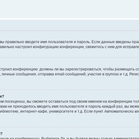
 вы правильно вводите имя пользователя и пароль. Если данные введены пра
равильно настроил конфигурацию конференции, свяжитесь с ним для исправле
 настроил конференцию: должны ли вы зарегистрироваться, чтобы размещать 
ичные сообщения, отправка email-сообщений, участие в группах и т.д. Регис
я?
ом посещении
, вы сможете оставаться под своим именем на конференции тол
ы вам не приходилось вводить имя пользователя и пароль каждый раз, вы мож
блиотеке, интернет-кафе, университете и т.д. Если пункт
Автоматически вх
й?
ание на конференции
. Выберите
Да
, и вы будете видны только администрат