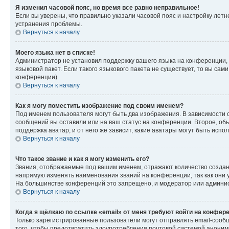
Я изменил часовой пояс, но время все равно неправильное!
Если вы уверены, что правильно указали часовой пояс и настройку лет
устранения проблемы.
Вернуться к началу
Моего языка нет в списке!
Администратор не установил поддержку вашего языка на конференции, 
языковой пакет. Если такого языкового пакета не существует, то вы с
конференции)
Вернуться к началу
Как я могу поместить изображение под своим именем?
Под именем пользователя могут быть два изображения. В зависимости от
сообщений вы оставили или на ваш статус на конференции. Второе, обы
поддержка аватар, и от него же зависит, какие аватары могут быть ис
Вернуться к началу
Что такое звание и как я могу изменить его?
Звания, отображаемые под вашим именем, отражают количество созда
напрямую изменять наименования званий на конференции, так как они 
На большинстве конференций это запрещено, и модератор или админис
Вернуться к началу
Когда я щёлкаю по ссылке «email» от меня требуют войти на конфер
Только зарегистрированные пользователи могут отправлять email-сооб
того, чтобы предотвратить злоупотребления почтовой системой анони