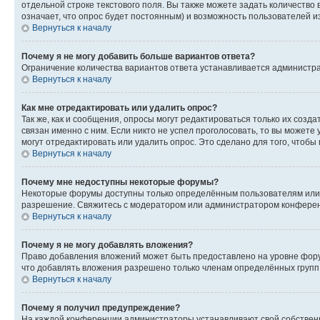
отдельной строке текстового поля. Вы также можете задать количество
означает, что опрос будет постоянным) и возможность пользователей и
Вернуться к началу
Почему я не могу добавить больше вариантов ответа?
Ограничение количества вариантов ответа устанавливается администр
Вернуться к началу
Как мне отредактировать или удалить опрос?
Так же, как и сообщения, опросы могут редактироваться только их соз
связан именно с ним. Если никто не успел проголосовать, то вы можете
могут отредактировать или удалить опрос. Это сделано для того, чтобы
Вернуться к началу
Почему мне недоступны некоторые форумы?
Некоторые форумы доступны только определённым пользователям или г
разрешение. Свяжитесь с модератором или администратором конферен
Вернуться к началу
Почему я не могу добавлять вложения?
Право добавления вложений может быть предоставлено на уровне фору
что добавлять вложения разрешено только членам определённых групп.
Вернуться к началу
Почему я получил предупреждение?
На каждой конференции администраторы устанавливают свой собственн