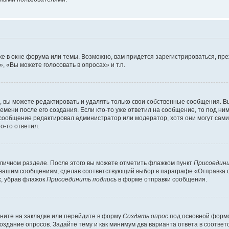
е в окне форума или темы. Возможно, вам придется зарегистрироваться, пр
 «Вы можете голосовать в опросах» и т.п.
вы можете редактировать и удалять только свои собственные сообщения. В
емени после его создания. Если кто-то уже ответил на сообщение, то под ни
 сообщение редактировал администратор или модератор, хотя они могут сами
о-то ответил.
 личном разделе. После этого вы можете отметить флажком пункт
Присоедини
 вашим сообщениям, сделав соответствующий выбор в параграфе «Отправка 
х, убрав флажок
Присоединить подпись
в форме отправки сообщения.
ните на закладке или перейдите в форму
Создать опрос
под основной формо
создание опросов. Задайте тему и как минимум два варианта ответа в соотве