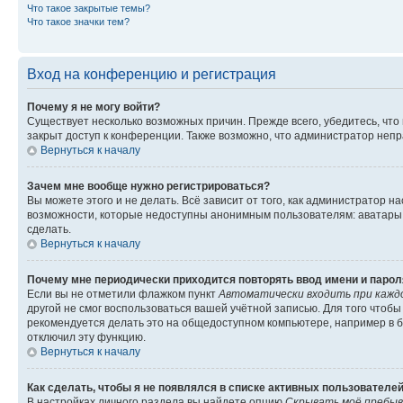
Что такое закрытые темы?
Что такое значки тем?
Вход на конференцию и регистрация
Почему я не могу войти?
Существует несколько возможных причин. Прежде всего, убедитесь, что
закрыт доступ к конференции. Также возможно, что администратор неп
Вернуться к началу
Зачем мне вообще нужно регистрироваться?
Вы можете этого и не делать. Всё зависит от того, как администратор
возможности, которые недоступны анонимным пользователям: аватары, л
сделать.
Вернуться к началу
Почему мне периодически приходится повторять ввод имени и парол
Если вы не отметили флажком пункт
Автоматически входить при кажд
другой не смог воспользоваться вашей учётной записью. Для того чтоб
рекомендуется делать это на общедоступном компьютере, например в би
отключил эту функцию.
Вернуться к началу
Как сделать, чтобы я не появлялся в списке активных пользователе
В настройках личного раздела вы найдете опцию
Скрывать моё пребыв