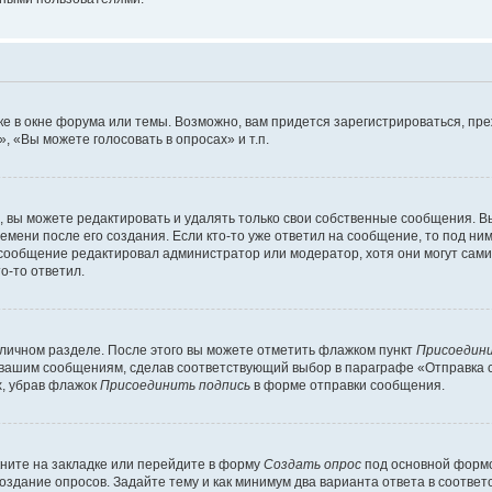
е в окне форума или темы. Возможно, вам придется зарегистрироваться, пр
 «Вы можете голосовать в опросах» и т.п.
вы можете редактировать и удалять только свои собственные сообщения. В
емени после его создания. Если кто-то уже ответил на сообщение, то под ни
 сообщение редактировал администратор или модератор, хотя они могут сами
о-то ответил.
 личном разделе. После этого вы можете отметить флажком пункт
Присоедини
 вашим сообщениям, сделав соответствующий выбор в параграфе «Отправка 
х, убрав флажок
Присоединить подпись
в форме отправки сообщения.
ните на закладке или перейдите в форму
Создать опрос
под основной формо
создание опросов. Задайте тему и как минимум два варианта ответа в соотве