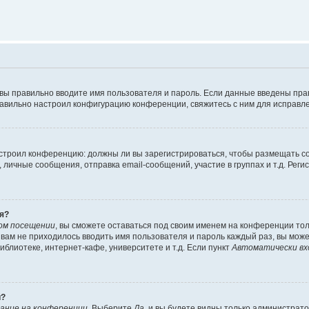
 вы правильно вводите имя пользователя и пароль. Если данные введены пра
равильно настроил конфигурацию конференции, свяжитесь с ним для исправле
 настроил конференцию: должны ли вы зарегистрироваться, чтобы размещать 
ичные сообщения, отправка email-сообщений, участие в группах и т.д. Регис
я?
ом посещении
, вы сможете оставаться под своим именем на конференции тол
ы вам не приходилось вводить имя пользователя и пароль каждый раз, вы мож
блиотеке, интернет-кафе, университете и т.д. Если пункт
Автоматически вх
й?
ание на конференции
. Выберите
Да
, и вы будете видны только администрат