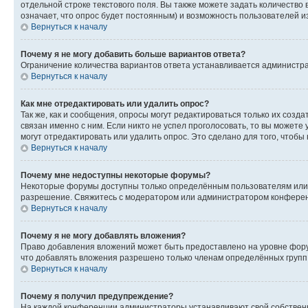
отдельной строке текстового поля. Вы также можете задать количество
означает, что опрос будет постоянным) и возможность пользователей и
Вернуться к началу
Почему я не могу добавить больше вариантов ответа?
Ограничение количества вариантов ответа устанавливается администр
Вернуться к началу
Как мне отредактировать или удалить опрос?
Так же, как и сообщения, опросы могут редактироваться только их соз
связан именно с ним. Если никто не успел проголосовать, то вы можете
могут отредактировать или удалить опрос. Это сделано для того, чтобы
Вернуться к началу
Почему мне недоступны некоторые форумы?
Некоторые форумы доступны только определённым пользователям или г
разрешение. Свяжитесь с модератором или администратором конферен
Вернуться к началу
Почему я не могу добавлять вложения?
Право добавления вложений может быть предоставлено на уровне фору
что добавлять вложения разрешено только членам определённых групп.
Вернуться к началу
Почему я получил предупреждение?
На каждой конференции администраторы устанавливают свой собственн