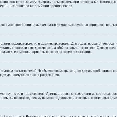
 вариантов, которые могут выбрать пользователи при голосовании, с помощью
зменять вариант, за который они проголосовали.
атором конференции. Если вам нужно добавить количество вариантов, превы
дателями, модераторами или администраторами. Для редактирования опроса п
 удалить опрос или отредактировать любой из вариантов ответа. Однако, есл
 нельзя было менять варианты ответов во время голосования.
руппам пользователей. Чтобы их просматривать, создавать сообщения и со
ции для получения такого разрешения.
ма, группы или пользователя. Администратор конференции может не разре
 Если вы не знаете, почему не можете добавлять вложения, свяжитесь с ад
ый свод правил. Если вы нарушили правило, вы можете получить предупреж