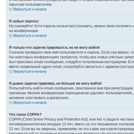
скрытым пользователем.
Вернуться к началу
Я забыл пароль!
Не паникуйте! Хотя пароль нельзя восстановить, можно легко получить
на конференцию.
Вернуться к началу
Я только что зарегистрировался, но не могу войти!
Сначала проверьте свои имя пользователя и пароль. Если они верны, т
На некоторых конференциях требуется, чтобы все новые учётные запис
был прислано email-сообщение, следуйте полученным инструкциям. Если
ввели правильный адрес email, попробуйте связаться с администраторо
Вернуться к началу
Я давно зарегистрирован, но больше не могу войти!
Попытайтесь найти email-сообщение, присланное вам при регистрации, 
причинам. Многие конференции периодически удаляют пользователей, 
активнее участвовать в дискуссиях.
Вернуться к началу
Что такое COPPA?
COPPA (Child Online Privacy and Protection Act), или Акт о защите час
несовершеннолетних младше 13 лет, иметь на это письменное согласи
13 лет. Если вы не уверены, применимо ли это к вам, как к регистриру
рекомендаций по правовым вопросам и не является объектом юридичес