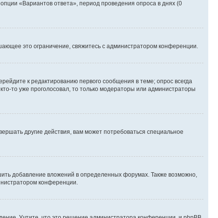
 опции «Вариантов ответа», период проведения опроса в днях (0
шающее это ограничение, свяжитесь с администратором конференции.
ерейдите к редактированию первого сообщения в теме; опрос всегда
и кто-то уже проголосовал, то только модераторы или администраторы
вершать другие действия, вам может потребоваться специальное
шить добавление вложений в определенных форумах. Также возможно,
министратором конференции.
дение. Учтите, что это решение администратора конференции, и phpBB