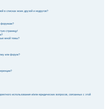
лей в списках моих друзей и недругов?
и форумам?
стую страницу!
и?
ные мной темы?
тему или форум?
ференции?
рректного использования и/или юридических вопросов, связанных с этой