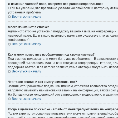
Я изменил часовой пояс, но время все равно неправильное!
Если вы уверены, что правильно указали часовой пояс и настройку лет
устранения проблемы.
Вернуться к началу
Моего языка нет в списке!
Администратор не установил поддержку вашего языка на конференции, 
языковой пакет. Если такого языкового пакета не существует, то вы с
конференции)
Вернуться к началу
Как я могу поместить изображение под своим именем?
Под именем пользователя могут быть два изображения. В зависимости от
сообщений вы оставили или на ваш статус на конференции. Второе, обы
поддержка аватар, и от него же зависит, какие аватары могут быть ис
Вернуться к началу
Что такое звание и как я могу изменить его?
Звания, отображаемые под вашим именем, отражают количество созда
напрямую изменять наименования званий на конференции, так как они 
На большинстве конференций это запрещено, и модератор или админис
Вернуться к началу
Когда я щёлкаю по ссылке «email» от меня требуют войти на конфер
Только зарегистрированные пользователи могут отправлять email-сооб
того, чтобы предотвратить злоупотребления почтовой системой анони