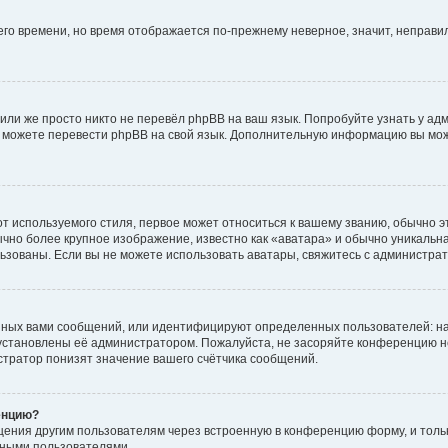
него времени, но время отображается по-прежнему неверное, значит, неправ
или же просто никто не перевёл phpBB на ваш язык. Попробуйте узнать у ад
ами можете перевести phpBB на свой язык. Дополнительную информацию вы мо
 используемого стиля, первое может относиться к вашему званию, обычно это
чно более крупное изображение, известно как «аватара» и обычно уникальна
пользованы. Если вы не можете использовать аватары, свяжитесь с администр
нных вами сообщений, или идентифицируют определенных пользователей: на
установлены её администратором. Пожалуйста, не засоряйте конференцию н
тратор понизят значение вашего счётчика сообщений.
енцию?
щения другим пользователям через встроенную в конференцию форму, и толь
мными пользователями.