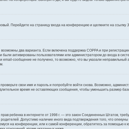
 новый. Перейдите на страницу входа на конференцию и щелкните на ссылку
З
о возможны два варианта. Если включена поддержка COPPA и при регистрации 
и были активированы пользователями или администратором до входа в систе
 email-сообщение не получено, то возможно, что вы указали неправильный а
м.
проверьте свои имя и пароль и попробуйте войти снова. Возможно, админист
длительное время не оставляющих сообщения, чтобы уменьшить размер базы
тных прав ребенка в интернете от 1998 г. — это закон Соединенных Штатов, т
е родителей. Допустимо наличие иного вида подтверждения того, что опек
ющемуся на конференции, или к самой конференции, обратитесь за помощью к 
ких отношений, кроме указанных ниже.