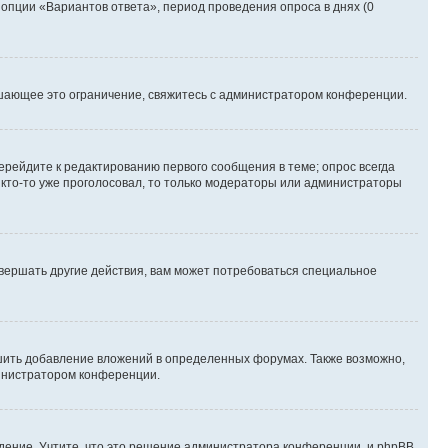
 опции «Вариантов ответа», период проведения опроса в днях (0
шающее это ограничение, свяжитесь с администратором конференции.
ерейдите к редактированию первого сообщения в теме; опрос всегда
и кто-то уже проголосовал, то только модераторы или администраторы
вершать другие действия, вам может потребоваться специальное
шить добавление вложений в определенных форумах. Также возможно,
министратором конференции.
дение. Учтите, что это решение администратора конференции, и phpBB