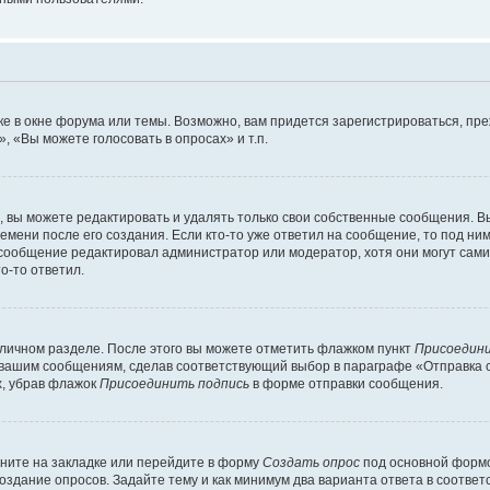
е в окне форума или темы. Возможно, вам придется зарегистрироваться, пр
 «Вы можете голосовать в опросах» и т.п.
вы можете редактировать и удалять только свои собственные сообщения. В
емени после его создания. Если кто-то уже ответил на сообщение, то под ни
 сообщение редактировал администратор или модератор, хотя они могут сами
о-то ответил.
 личном разделе. После этого вы можете отметить флажком пункт
Присоедини
 вашим сообщениям, сделав соответствующий выбор в параграфе «Отправка 
х, убрав флажок
Присоединить подпись
в форме отправки сообщения.
ните на закладке или перейдите в форму
Создать опрос
под основной формо
создание опросов. Задайте тему и как минимум два варианта ответа в соотве