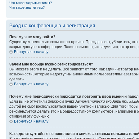
Что такое закрытые темы?
Что такое значки тем?
Вход на конференцию и регистрация
Почему я не могу войти?
Существует несколько возможных причин. Прежде всего, убедитесь, что
закрыт доступ к конференции. Также возможно, что администратор неп
Вернуться к началу
Зачем мне вообще нужно регистрироваться?
Вы можете этого и не делать. Всё зависит от того, как администратор
возможности, которые недоступны анонимным пользователям: аватары, л
сделать.
Вернуться к началу
Почему мне периодически приходится повторять ввод имени и парол
Если вы не отметили флажком пункт
Автоматически входить при кажд
другой не смог воспользоваться вашей учётной записью. Для того чтоб
рекомендуется делать это на общедоступном компьютере, например в би
отключил эту функцию.
Вернуться к началу
Как сделать, чтобы я не появлялся в списке активных пользователе
В настройках личного раздела вы найдете опцию
Скрывать моё пребыв