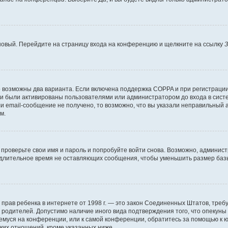
 новый. Перейдите на страницу входа на конференцию и щелкните на ссылку
З
о возможны два варианта. Если включена поддержка COPPA и при регистрации 
и были активированы пользователями или администратором до входа в систе
 email-сообщение не получено, то возможно, что вы указали неправильный а
м.
проверьте свои имя и пароль и попробуйте войти снова. Возможно, админист
длительное время не оставляющих сообщения, чтобы уменьшить размер базы
тных прав ребенка в интернете от 1998 г. — это закон Соединенных Штатов, т
е родителей. Допустимо наличие иного вида подтверждения того, что опек
ющемуся на конференции, или к самой конференции, обратитесь за помощью к 
ких отношений, кроме указанных ниже.