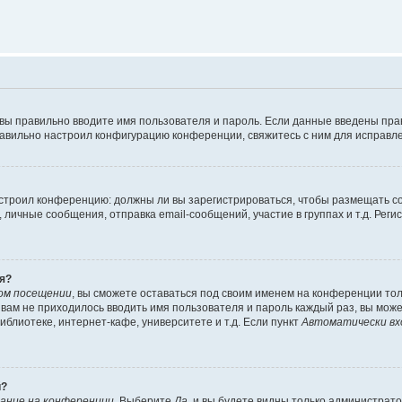
 вы правильно вводите имя пользователя и пароль. Если данные введены пра
равильно настроил конфигурацию конференции, свяжитесь с ним для исправле
 настроил конференцию: должны ли вы зарегистрироваться, чтобы размещать 
ичные сообщения, отправка email-сообщений, участие в группах и т.д. Регис
я?
ом посещении
, вы сможете оставаться под своим именем на конференции тол
ы вам не приходилось вводить имя пользователя и пароль каждый раз, вы мож
блиотеке, интернет-кафе, университете и т.д. Если пункт
Автоматически вх
й?
ание на конференции
. Выберите
Да
, и вы будете видны только администрат