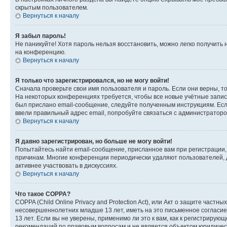
скрытым пользователем.
Вернуться к началу
Я забыл пароль!
Не паникуйте! Хотя пароль нельзя восстановить, можно легко получить
на конференцию.
Вернуться к началу
Я только что зарегистрировался, но не могу войти!
Сначала проверьте свои имя пользователя и пароль. Если они верны, т
На некоторых конференциях требуется, чтобы все новые учётные запис
был прислано email-сообщение, следуйте полученным инструкциям. Если
ввели правильный адрес email, попробуйте связаться с администраторо
Вернуться к началу
Я давно зарегистрирован, но больше не могу войти!
Попытайтесь найти email-сообщение, присланное вам при регистрации, 
причинам. Многие конференции периодически удаляют пользователей, 
активнее участвовать в дискуссиях.
Вернуться к началу
Что такое COPPA?
COPPA (Child Online Privacy and Protection Act), или Акт о защите час
несовершеннолетних младше 13 лет, иметь на это письменное согласи
13 лет. Если вы не уверены, применимо ли это к вам, как к регистриру
рекомендаций по правовым вопросам и не является объектом юридичес