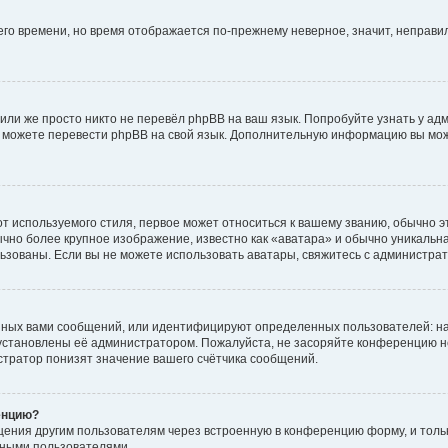
него времени, но время отображается по-прежнему неверное, значит, неправ
или же просто никто не перевёл phpBB на ваш язык. Попробуйте узнать у ад
ами можете перевести phpBB на свой язык. Дополнительную информацию вы мо
 используемого стиля, первое может относиться к вашему званию, обычно это
чно более крупное изображение, известно как «аватара» и обычно уникальна
пользованы. Если вы не можете использовать аватары, свяжитесь с администр
нных вами сообщений, или идентифицируют определенных пользователей: на
установлены её администратором. Пожалуйста, не засоряйте конференцию н
тратор понизят значение вашего счётчика сообщений.
енцию?
щения другим пользователям через встроенную в конференцию форму, и толь
мными пользователями.