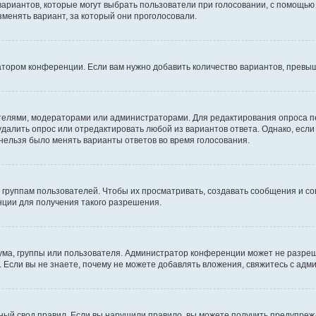
 вариантов, которые могут выбрать пользователи при голосовании, с помощью
зменять вариант, за который они проголосовали.
атором конференции. Если вам нужно добавить количество вариантов, превы
дателями, модераторами или администраторами. Для редактирования опроса п
 удалить опрос или отредактировать любой из вариантов ответа. Однако, есл
 нельзя было менять варианты ответов во время голосования.
руппам пользователей. Чтобы их просматривать, создавать сообщения и со
ции для получения такого разрешения.
ма, группы или пользователя. Администратор конференции может не разре
 Если вы не знаете, почему не можете добавлять вложения, свяжитесь с ад
ый свод правил. Если вы нарушили правило, вы можете получить предупреж