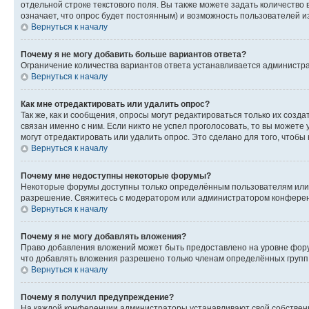
отдельной строке текстового поля. Вы также можете задать количество
означает, что опрос будет постоянным) и возможность пользователей и
Вернуться к началу
Почему я не могу добавить больше вариантов ответа?
Ограничение количества вариантов ответа устанавливается администр
Вернуться к началу
Как мне отредактировать или удалить опрос?
Так же, как и сообщения, опросы могут редактироваться только их соз
связан именно с ним. Если никто не успел проголосовать, то вы можете
могут отредактировать или удалить опрос. Это сделано для того, чтобы
Вернуться к началу
Почему мне недоступны некоторые форумы?
Некоторые форумы доступны только определённым пользователям или г
разрешение. Свяжитесь с модератором или администратором конферен
Вернуться к началу
Почему я не могу добавлять вложения?
Право добавления вложений может быть предоставлено на уровне фору
что добавлять вложения разрешено только членам определённых групп.
Вернуться к началу
Почему я получил предупреждение?
На каждой конференции администраторы устанавливают свой собственн