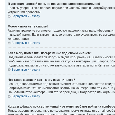
Я изменил часовой пояс, но время все равно неправильное!
Если вы уверены, что правильно указали часовой пояс и настройку лет
устранения проблемы.
Вернуться к началу
Моего языка нет в списке!
Администратор не установил поддержку вашего языка на конференции, 
языковой пакет. Если такого языкового пакета не существует, то вы с
конференции)
Вернуться к началу
Как я могу поместить изображение под своим именем?
Под именем пользователя могут быть два изображения. В зависимости от
сообщений вы оставили или на ваш статус на конференции. Второе, обы
поддержка аватар, и от него же зависит, какие аватары могут быть ис
Вернуться к началу
Что такое звание и как я могу изменить его?
Звания, отображаемые под вашим именем, отражают количество созда
напрямую изменять наименования званий на конференции, так как они 
На большинстве конференций это запрещено, и модератор или админис
Вернуться к началу
Когда я щёлкаю по ссылке «email» от меня требуют войти на конфер
Только зарегистрированные пользователи могут отправлять email-сооб
того, чтобы предотвратить злоупотребления почтовой системой анони