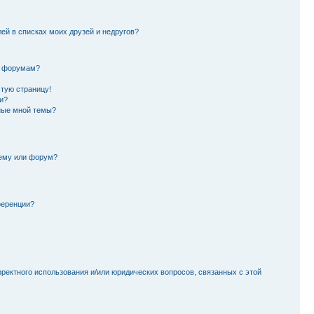
лей в списках моих друзей и недругов?
и форумам?
стую страницу!
и?
ные мной темы?
тему или форум?
ференции?
рректного использования и/или юридических вопросов, связанных с этой