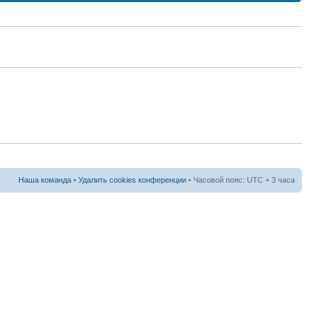
Наша команда
•
Удалить cookies конференции
• Часовой пояс: UTC + 3 часа