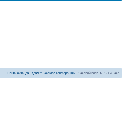
Наша команда
•
Удалить cookies конференции
• Часовой пояс: UTC + 3 часа