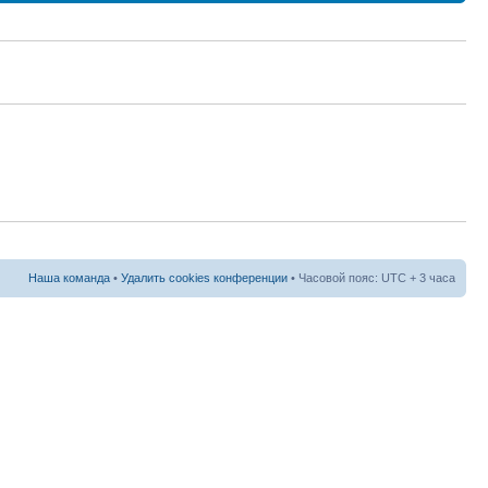
Наша команда
•
Удалить cookies конференции
• Часовой пояс: UTC + 3 часа