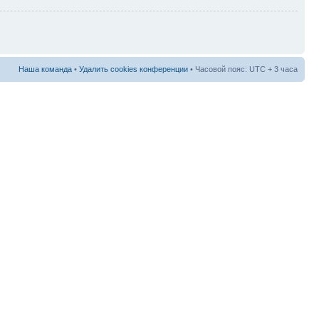
Наша команда
•
Удалить cookies конференции
• Часовой пояс: UTC + 3 часа