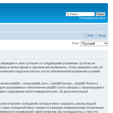
Расширенный поиск
FAQ
Вход
Язык:
одтверждаете своё согласие со следующими условиями. Если вы не
вила в любое время и сделаем всё возможное, чтобы уведомить вас об
«Рыбинская парусная школа» после обновления/исправления условий
чение phpBB», «www.phpbb.com», «phpBB Group», «phpBB Teams»),
для программного обеспечения phpBB строго связаны с организацией и
мого содержания и/или поведения в них. За дополнительной
озни и прочих сообщений, которые могут нарушить законы вашей
я таких сообщений могут привести к вашему немедленному отключению
зможности проведения такой политики. Вы соглашаетесь с тем, что