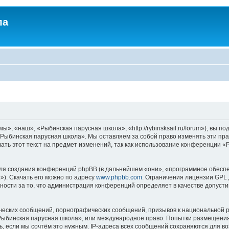
ла
, «наш», «Рыбинская парусная школа», «http://rybinsksail.ru/forum»), вы п
«Рыбинская парусная школа». Мы оставляем за собой право изменять эти пра
ать этот текст на предмет изменений, так как использование конференции 
я создания конференций phpBB (в дальнейшем «они», «программное обеспе
»). Скачать его можно по адресу
www.phpbb.com
. Ограничения лицензии GPL 
ности за то, что администрация конференций определяет в качестве допусти
ческих сообщений, порнографических сообщений, призывов к национальной р
 «Рыбинская парусная школа», или международное право. Попытки размещени
ь, если мы сочтём это нужным. IP-адреса всех сообщений сохраняются для во