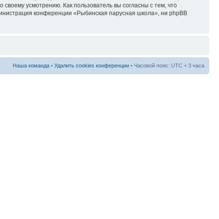
своему усмотрению. Как пользователь вы согласны с тем, что
дминистрация конференции «Рыбинская парусная школа», ни phpBB
Наша команда
•
Удалить cookies конференции
• Часовой пояс: UTC + 3 часа