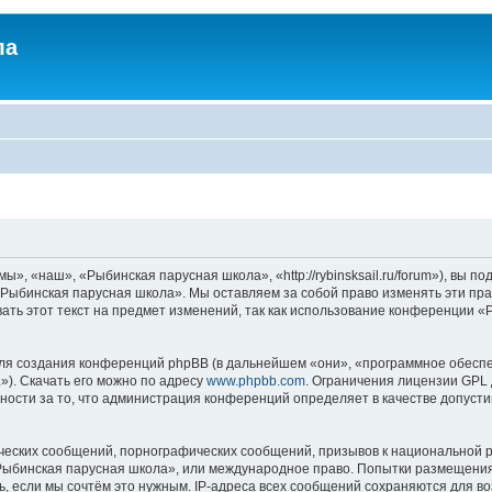
ла
, «наш», «Рыбинская парусная школа», «http://rybinsksail.ru/forum»), вы п
«Рыбинская парусная школа». Мы оставляем за собой право изменять эти пра
ать этот текст на предмет изменений, так как использование конференции 
я создания конференций phpBB (в дальнейшем «они», «программное обеспе
»). Скачать его можно по адресу
www.phpbb.com
. Ограничения лицензии GPL 
ности за то, что администрация конференций определяет в качестве допусти
ческих сообщений, порнографических сообщений, призывов к национальной р
 «Рыбинская парусная школа», или международное право. Попытки размещени
ь, если мы сочтём это нужным. IP-адреса всех сообщений сохраняются для во