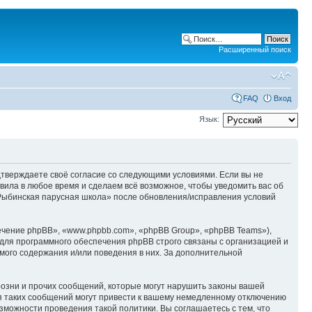
Расширенный поиск
FAQ
Вход
Язык:
одтверждаете своё согласие со следующими условиями. Если вы не
вила в любое время и сделаем всё возможное, чтобы уведомить вас об
«Рыбинская парусная школа» после обновления/исправления условий
чение phpBB», «www.phpbb.com», «phpBB Group», «phpBB Teams»),
для программного обеспечения phpBB строго связаны с организацией и
мого содержания и/или поведения в них. За дополнительной
озни и прочих сообщений, которые могут нарушить законы вашей
я таких сообщений могут привести к вашему немедленному отключению
зможности проведения такой политики. Вы соглашаетесь с тем, что