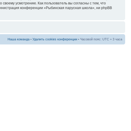
своему усмотрению. Как пользователь вы согласны с тем, что
дминистрация конференции «Рыбинская парусная школа», ни phpBB
Наша команда
•
Удалить cookies конференции
• Часовой пояс: UTC + 3 часа