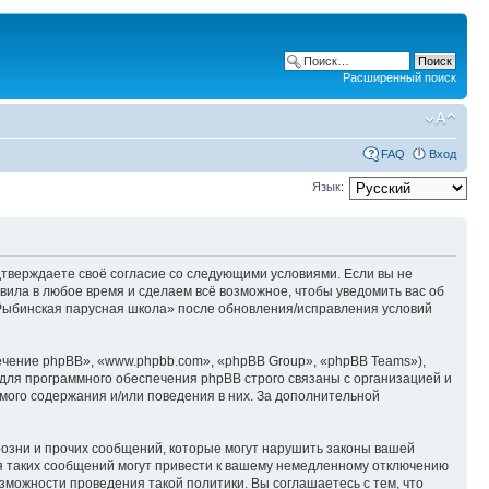
Расширенный поиск
FAQ
Вход
Язык:
одтверждаете своё согласие со следующими условиями. Если вы не
вила в любое время и сделаем всё возможное, чтобы уведомить вас об
«Рыбинская парусная школа» после обновления/исправления условий
чение phpBB», «www.phpbb.com», «phpBB Group», «phpBB Teams»),
для программного обеспечения phpBB строго связаны с организацией и
мого содержания и/или поведения в них. За дополнительной
озни и прочих сообщений, которые могут нарушить законы вашей
я таких сообщений могут привести к вашему немедленному отключению
зможности проведения такой политики. Вы соглашаетесь с тем, что