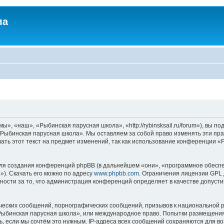
ла
, «наш», «Рыбинская парусная школа», «http://rybinsksail.ru/forum»), вы п
«Рыбинская парусная школа». Мы оставляем за собой право изменять эти пра
ать этот текст на предмет изменений, так как использование конференции 
я создания конференций phpBB (в дальнейшем «они», «программное обеспе
»). Скачать его можно по адресу
www.phpbb.com
. Ограничения лицензии GPL 
ности за то, что администрация конференций определяет в качестве допусти
ческих сообщений, порнографических сообщений, призывов к национальной р
 «Рыбинская парусная школа», или международное право. Попытки размещени
ь, если мы сочтём это нужным. IP-адреса всех сообщений сохраняются для во