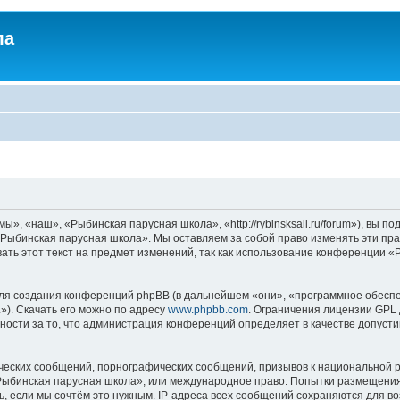
ла
, «наш», «Рыбинская парусная школа», «http://rybinsksail.ru/forum»), вы п
«Рыбинская парусная школа». Мы оставляем за собой право изменять эти пра
ать этот текст на предмет изменений, так как использование конференции 
я создания конференций phpBB (в дальнейшем «они», «программное обеспе
»). Скачать его можно по адресу
www.phpbb.com
. Ограничения лицензии GPL 
ности за то, что администрация конференций определяет в качестве допусти
ческих сообщений, порнографических сообщений, призывов к национальной р
 «Рыбинская парусная школа», или международное право. Попытки размещени
ь, если мы сочтём это нужным. IP-адреса всех сообщений сохраняются для во