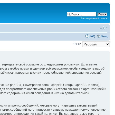
Расширенный поиск
FAQ
Вход
Язык:
одтверждаете своё согласие со следующими условиями. Если вы не
вила в любое время и сделаем всё возможное, чтобы уведомить вас об
«Рыбинская парусная школа» после обновления/исправления условий
чение phpBB», «www.phpbb.com», «phpBB Group», «phpBB Teams»),
для программного обеспечения phpBB строго связаны с организацией и
мого содержания и/или поведения в них. За дополнительной
озни и прочих сообщений, которые могут нарушить законы вашей
я таких сообщений могут привести к вашему немедленному отключению
зможности проведения такой политики. Вы соглашаетесь с тем, что