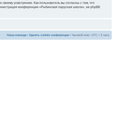
своему усмотрению. Как пользователь вы согласны с тем, что
дминистрация конференции «Рыбинская парусная школа», ни phpBB
Наша команда
•
Удалить cookies конференции
• Часовой пояс: UTC + 3 часа