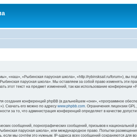
ла
, «наш», «Рыбинская парусная школа», «http://rybinsksail.ru/forum»), вы п
«Рыбинская парусная школа». Мы оставляем за собой право изменять эти пра
ать этот текст на предмет изменений, так как использование конференции 
я создания конференций phpBB (в дальнейшем «они», «программное обеспе
»). Скачать его можно по адресу
www.phpbb.com
. Ограничения лицензии GPL 
ности за то, что администрация конференций определяет в качестве допусти
ческих сообщений, порнографических сообщений, призывов к национальной р
 «Рыбинская парусная школа», или международное право. Попытки размещени
ь, если мы сочтём это нужным. IP-адреса всех сообщений сохраняются для во