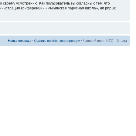
своему усмотрению. Как пользователь вы согласны с тем, что
дминистрация конференции «Рыбинская парусная школа», ни phpBB
Наша команда
•
Удалить cookies конференции
• Часовой пояс: UTC + 3 часа