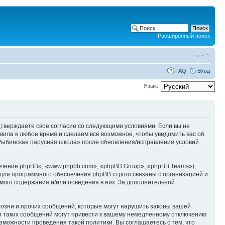
Расширенный поиск
FAQ
Вход
Язык:
одтверждаете своё согласие со следующими условиями. Если вы не
вила в любое время и сделаем всё возможное, чтобы уведомить вас об
«Рыбинская парусная школа» после обновления/исправления условий
чение phpBB», «www.phpbb.com», «phpBB Group», «phpBB Teams»),
для программного обеспечения phpBB строго связаны с организацией и
мого содержания и/или поведения в них. За дополнительной
озни и прочих сообщений, которые могут нарушить законы вашей
я таких сообщений могут привести к вашему немедленному отключению
зможности проведения такой политики. Вы соглашаетесь с тем, что