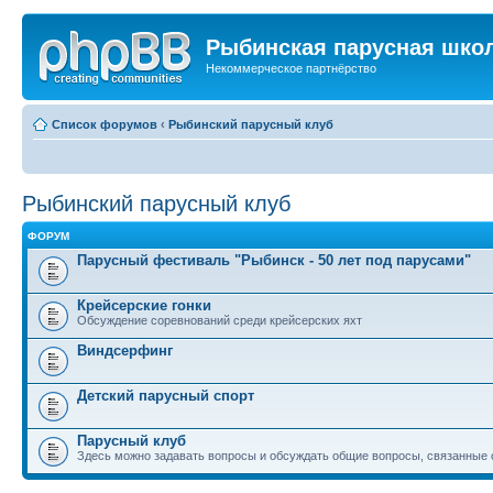
Рыбинская парусная шко
Некоммерческое партнёрство
Список форумов
‹
Рыбинский парусный клуб
Рыбинский парусный клуб
ФОРУМ
Парусный фестиваль "Рыбинск - 50 лет под парусами"
Крейсерские гонки
Обсуждение соревнований среди крейсерских яхт
Виндсерфинг
Детский парусный спорт
Парусный клуб
Здесь можно задавать вопросы и обсуждать общие вопросы, связанные 