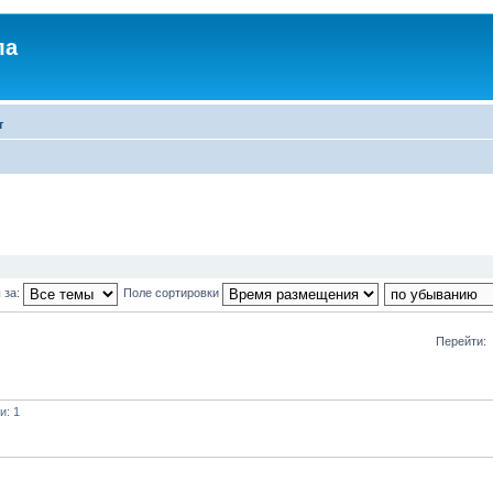
ла
т
 за:
Поле сортировки
Перейти:
и: 1