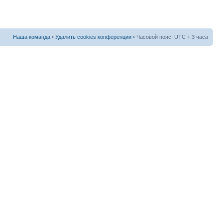
Наша команда
•
Удалить cookies конференции
• Часовой пояс: UTC + 3 часа