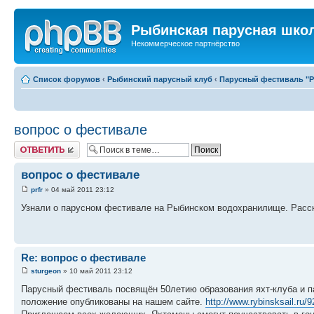
Рыбинская парусная шко
Некоммерческое партнёрство
Список форумов
‹
Рыбинский парусный клуб
‹
Парусный фестиваль "Ры
вопрос о фестивале
Ответить
вопрос о фестивале
prfr
» 04 май 2011 23:12
Узнали о парусном фестивале на Рыбинском водохранилище. Расск
Re: вопрос о фестивале
sturgeon
» 10 май 2011 23:12
Парусный фестиваль посвящён 50летию образования яхт-клуба и па
положение опубликованы на нашем сайте.
http://www.rybinsksail.ru/9